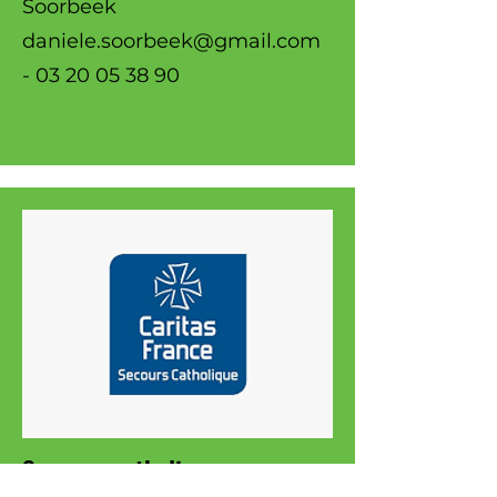
Soorbeek ‭
daniele.soorbeek@gmail.com
-
03 20 05 38 90
Secours catholique