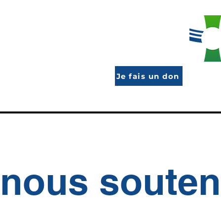
Je fais un don
nous souten