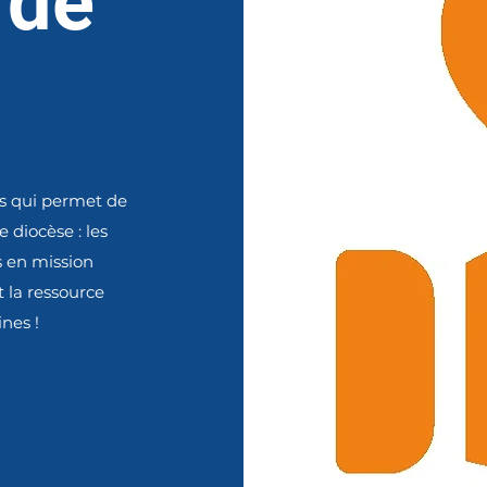
 de
e
es qui permet de
 diocèse : les
cs en mission
st la ressource
nes !