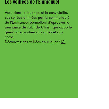
Les veillées de l'Emmanuel
Vécu dans la louange et la convivialité,
ces soirées animées par la communauté
de l'Emmanuel permettent d'éprouver la
puissance de salut du Christ, qui apporte
guérison et soutien aux âmes et aux
corps.
Découvrez ces veillées en cliquant
ICI