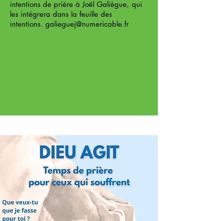
intentions de prière à Joël Galiègue, qui
les intégrera dans la feuille des
intentions.
galieguej@numericable.fr