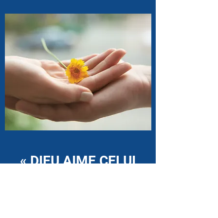
« DIEU AIME CELUI
QUI DONNE AVEC
JOIE »
(2 COR 9:7)