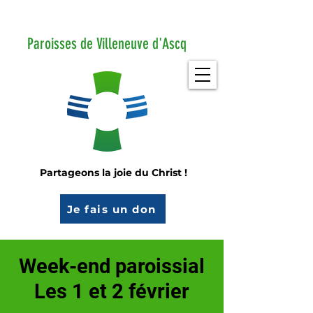
Paroisses de Villeneuve d'Ascq
Partageons la joie du Christ !
Je fais un don
Week-end paroissial
Les 1 et 2 février